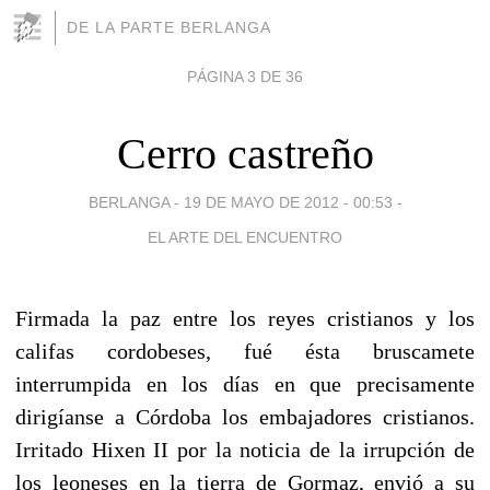
DE LA PARTE BERLANGA
PÁGINA 3 DE 36
Cerro castreño
BERLANGA -
19 DE MAYO DE 2012 - 00:53
-
EL ARTE DEL ENCUENTRO
Firmada la paz entre los reyes cristianos y los
califas cordobeses, fué ésta bruscamete
interrumpida en los días en que precisamente
dirigíanse a Córdoba los embajadores cristianos.
Irritado Hixen II por la noticia de la irrupción de
los leoneses en la tierra de Gormaz, envió a su