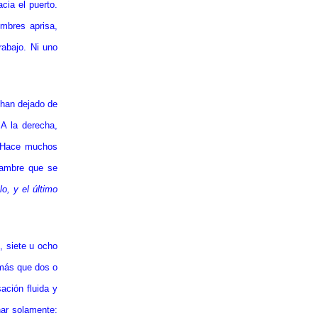
cia el puerto.
ombres aprisa,
rabajo. Ni uno
 han dejado de
 A la derecha,
a. Hace muchos
jambre que se
o, y el último
, siete u ocho
 más que dos o
ación fluida y
ar solamente: