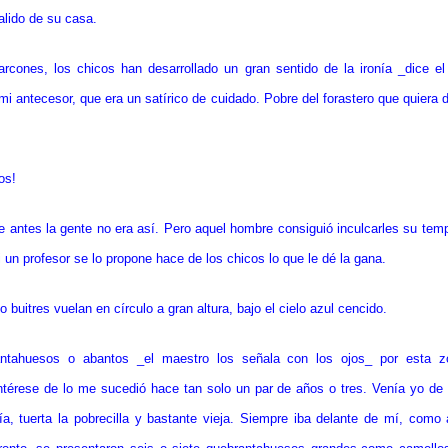
alido de su casa.
rcones, los chicos han desarrollado un gran sentido de la ironía _dice e
mi antecesor, que era un satírico de cuidado. Pobre del forastero que quiera d
os!
ue antes la gente no era así. Pero aquel hombre consiguió inculcarles su te
 un profesor se lo propone hace de los chicos lo que le dé la gana.
o buitres vuelan en círculo a gran altura, bajo el cielo azul cencido.
antahuesos o abantos _el maestro los señala con los ojos_ por esta 
ntérese de lo me sucedió hace tan solo un par de años o tres. Venía yo de
ía, tuerta la pobrecilla y bastante vieja. Siempre iba delante de mí, como 