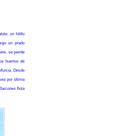
te, un hilillo
argo un prado
uete, se pierde
nos huertos de
 Murcia. Desde
sea por última
 Barcones flota