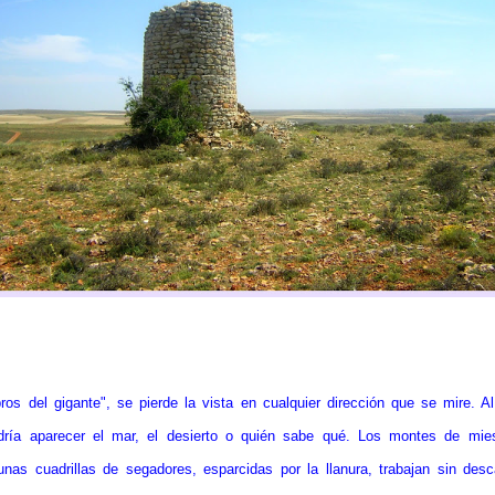
os del gigante", se pierde la vista en cualquier dirección que se mire. Al
odría aparecer el mar, el desierto o quién sabe qué. Los montes de mie
gunas cuadrillas de segadores, esparcidas por la llanura, trabajan sin de