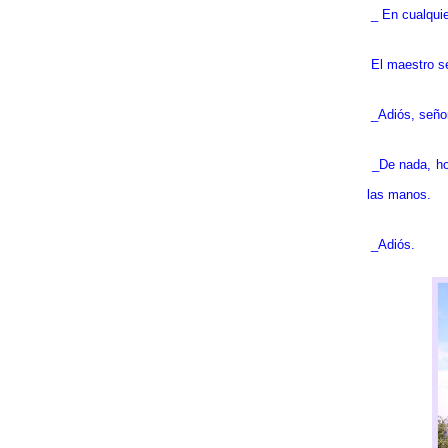
_ En cualquie
El maestro se
_Adiós, seño
_De nada, ho
las manos.
_Adiós.