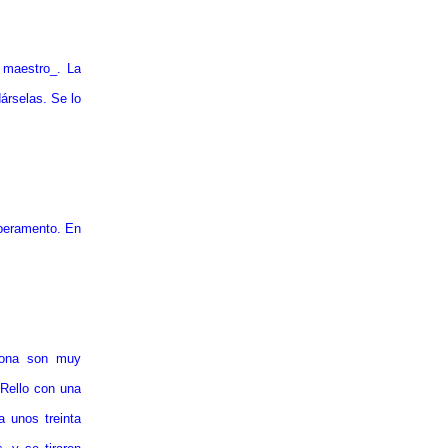
l maestro_. La
árselas. Se lo
mperamento. En
zona son muy
 Rello con una
a unos treinta