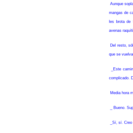
Aunque sopla 
mangas de ca
les brota de
avenas raquít
Del resto, s
que se vuelva
_Este camin
complicado. D
Media hora m
_ Bueno. Supo
_Sí, sí. Creo