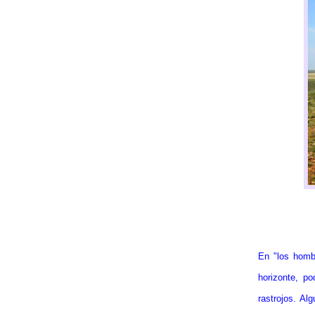
En "los hombr
horizonte, p
rastrojos. Al