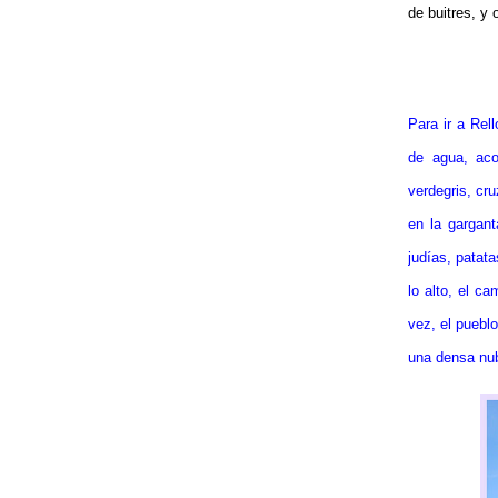
de buitres, y 
Para ir a Rel
de agua, aco
verdegris, cru
en la gargant
judías, patat
lo alto, el c
vez, el pueblo
una densa nube