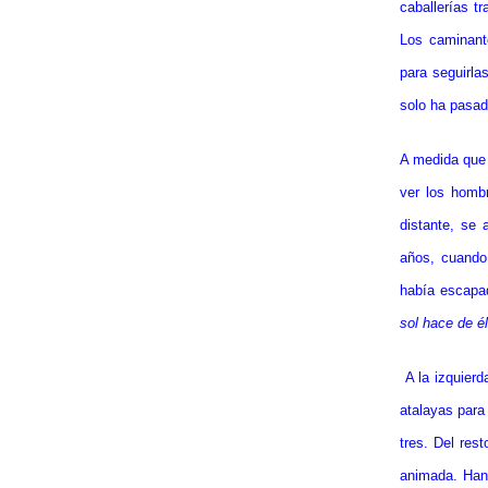
caballerías t
Los caminante
para seguirla
solo ha pasad
A medida que 
ver los hombr
distante, se 
años, cuando
había escapa
sol hace de él
A la izquier
atalayas para
tres. Del res
animada. Han