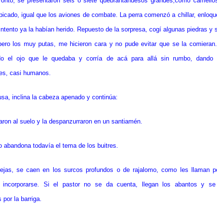
onto, se presentaron seis o siete quebrantahuesos grandes,como camellos
 picado, igual que los aviones de combate. La perra comenzó a chillar, enloq
intento ya la habían herido. Repuesto de la sorpresa, cogí algunas piedras y s
pero los muy putas, me hicieron cara y no pude evitar que se la comieran.
o el ojo que le quedaba y corría de acá para allá sin rumbo, dando 
es, casi humanos.
sa, inclina la cabeza apenado y continúa:
raron al suelo y la despanzurraron en un santiamén.
o abandona todavía el tema de los buitres.
ejas, se caen en los surcos profundos o de rajalomo, como les llaman po
cil incorporarse. Si el pastor no se da cuenta, llegan los abantos y s
por la barriga.