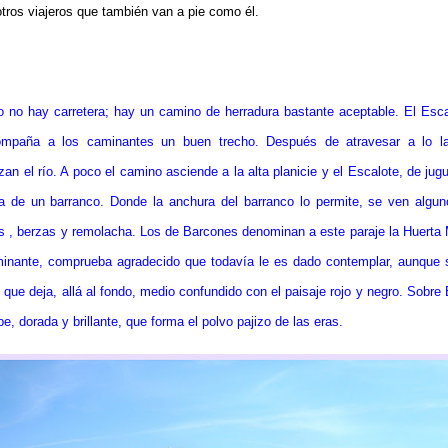
otros viajeros que también van a pie como él.
lo no hay carretera; hay un camino de herradura bastante aceptable. El Escalo
mpaña a los caminantes un buen trecho. Después de atravesar a lo l
zan el río. A poco el camino asciende a la alta planicie y el Escalote, de jug
a de un barranco. Donde la anchura del barranco lo permite, se ven algu
as , berzas y remolacha. Los de Barcones denominan a este paraje la Huerta
aminante, comprueba agradecido que todavía le es dado contemplar, aunque 
 que deja, allá al fondo, medio confundido con el paisaje rojo y negro. Sobre
, dorada y brillante, que forma el polvo pajizo de las eras.