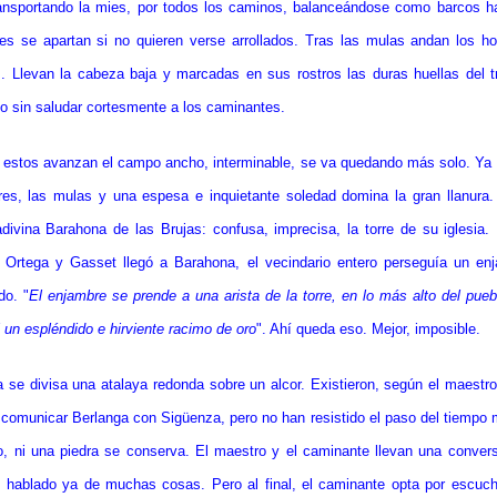
ransportando la mies, por todos los caminos, balanceándose como barcos ha
s se apartan si no quieren verse arrollados. Tras las mulas andan los h
s. Llevan la cabeza baja y marcadas en sus rostros las duras huellas del t
o sin saludar cortesmente a los caminantes.
estos avanzan el campo ancho, interminable, se va quedando más solo. Ya
es, las mulas y una espesa e inquietante soledad domina la gran llanura.
adivina Barahona de las Brujas: confusa, imprecisa, la torre de su iglesi
 Ortega y Gasset llegó a Barahona, el vecindario entero perseguía un en
do. "
El enjambre se prende a una arista de la torre, en lo más alto del puebl
 un espléndido e hirviente racimo de oro
". Ahí queda eso. Mejor, imposible.
da se divisa una atalaya redonda sobre un alcor. Existieron, según el maestro
 comunicar Berlanga con Sigüenza, pero no han resistido el paso del tiempo
to, ni una piedra se conserva. El maestro y el caminante llevan una convers
 hablado ya de muchas cosas. Pero al final, el caminante opta por escuch