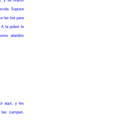
, y se tiraron
uecida. Supuse
e las tiré para
 A la pobre le
unos alaridos
r aquí, y les
e las zampan,