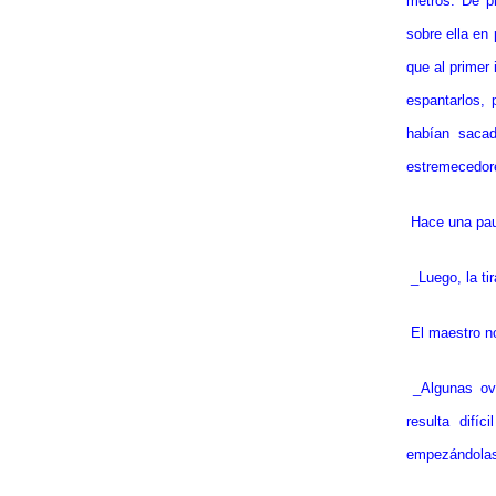
metros. De pr
sobre ella en
que al primer 
espantarlos, 
habían sacad
estremecedor
Hace una pau
_Luego, la ti
El maestro n
_Algunas ov
resulta difí
empezándolas 