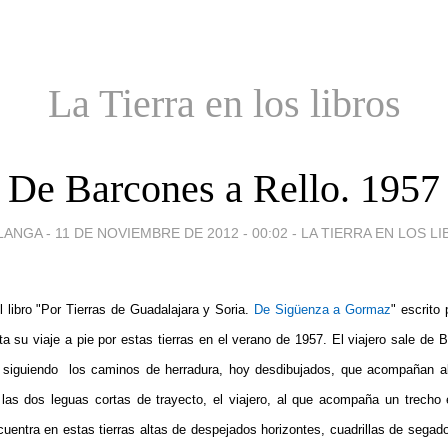
La Tierra en los libros
De Barcones a Rello. 1957
LANGA -
11 DE NOVIEMBRE DE 2012 - 00:02
-
LA TIERRA EN LOS L
 libro "Por Tierras de Guadalajara y Soria.
De Sigüenza a Gormaz
" escrito 
a su viaje a pie por estas tierras en el verano de 1957. El viajero sale de
o siguiendo los caminos de herradura, hoy desdibujados, que acompañan al
las dos leguas cortas de trayecto, el viajero, al que acompaña un trecho
uentra en estas tierras altas de despejados horizontes, cuadrillas de sega