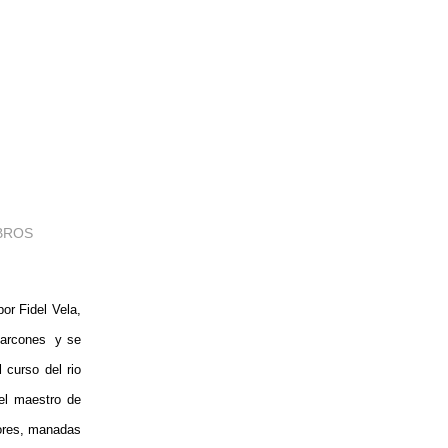
IBROS
por Fidel Vela,
 Barcones y se
 curso del rio
 el maestro de
dores, manadas