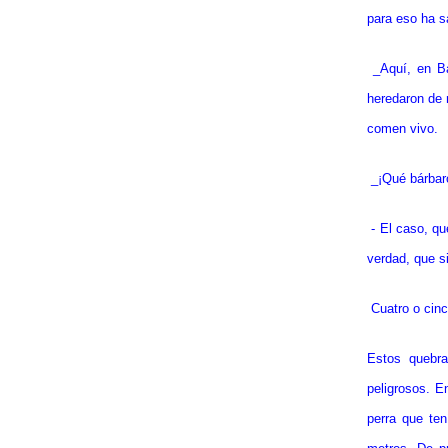
para eso ha s
_Aquí, en Ba
heredaron de 
comen vivo.
_¡Qué bárbar
- El caso, q
verdad, que si
Cuatro o cinc
Estos quebr
peligrosos. E
perra que ten