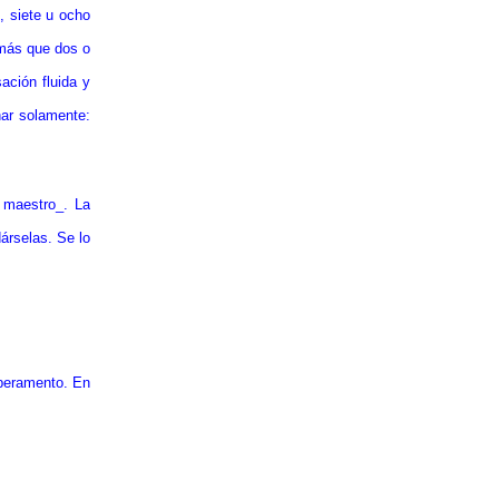
, siete u ocho
 más que dos o
ación fluida y
ar solamente:
l maestro_. La
árselas. Se lo
mperamento. En