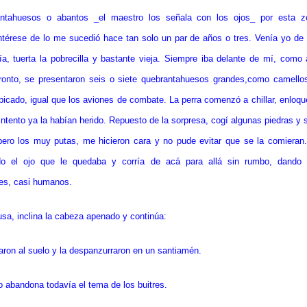
antahuesos o abantos _el maestro los señala con los ojos_ por esta 
ntérese de lo me sucedió hace tan solo un par de años o tres. Venía yo de
ía, tuerta la pobrecilla y bastante vieja. Siempre iba delante de mí, como 
onto, se presentaron seis o siete quebrantahuesos grandes,como camellos
 picado, igual que los aviones de combate. La perra comenzó a chillar, enloq
intento ya la habían herido. Repuesto de la sorpresa, cogí algunas piedras y s
pero los muy putas, me hicieron cara y no pude evitar que se la comieran.
o el ojo que le quedaba y corría de acá para allá sin rumbo, dando 
es, casi humanos.
sa, inclina la cabeza apenado y continúa:
raron al suelo y la despanzurraron en un santiamén.
o abandona todavía el tema de los buitres.