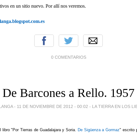
ivos en un sitio nuevo. Por allí nos veremos.
rlanga.blogspot.com.es
0 COMENTARIOS
De Barcones a Rello. 1957
LANGA -
11 DE NOVIEMBRE DE 2012 - 00:02
-
LA TIERRA EN LOS L
 libro "Por Tierras de Guadalajara y Soria.
De Sigüenza a Gormaz
" escrito 