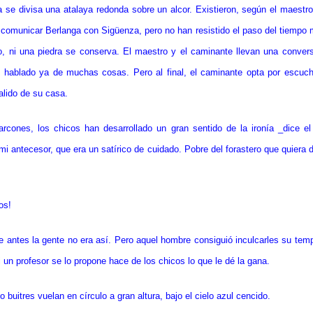
da se divisa una atalaya redonda sobre un alcor. Existieron, según el maestro
 comunicar Berlanga con Sigüenza, pero no han resistido el paso del tiempo
to, ni una piedra se conserva. El maestro y el caminante llevan una convers
 hablado ya de muchas cosas. Pero al final, el caminante opta por escuch
alido de su casa.
rcones, los chicos han desarrollado un gran sentido de la ironía _dice e
mi antecesor, que era un satírico de cuidado. Pobre del forastero que quiera d
os!
ue antes la gente no era así. Pero aquel hombre consiguió inculcarles su te
 un profesor se lo propone hace de los chicos lo que le dé la gana.
o buitres vuelan en círculo a gran altura, bajo el cielo azul cencido.