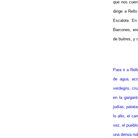
que nos cuent
dirige a Rell
Escalote. En 
Barcones, enc
de buitres, y 
Para ir a Rel
de agua, aco
verdegris, cru
en la gargant
judías, patat
lo alto, el c
vez, el pueblo
una densa nube