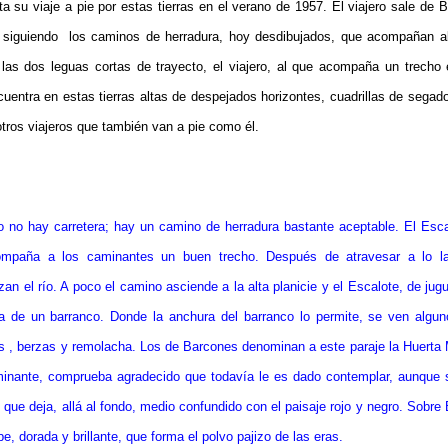
a su viaje a pie por estas tierras en el verano de 1957. El viajero sale de
o siguiendo los caminos de herradura, hoy desdibujados, que acompañan al
las dos leguas cortas de trayecto, el viajero, al que acompaña un trecho
uentra en estas tierras altas de despejados horizontes, cuadrillas de sega
otros viajeros que también van a pie como él.
lo no hay carretera; hay un camino de herradura bastante aceptable. El Escalo
mpaña a los caminantes un buen trecho. Después de atravesar a lo l
zan el río. A poco el camino asciende a la alta planicie y el Escalote, de jug
a de un barranco. Donde la anchura del barranco lo permite, se ven algu
as , berzas y remolacha. Los de Barcones denominan a este paraje la Huerta
aminante, comprueba agradecido que todavía le es dado contemplar, aunque 
 que deja, allá al fondo, medio confundido con el paisaje rojo y negro. Sobre
, dorada y brillante, que forma el polvo pajizo de las eras.