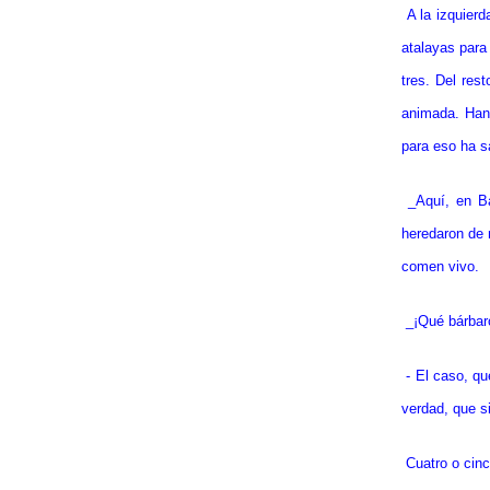
A la izquier
atalayas para
tres. Del res
animada. Han
para eso ha s
_Aquí, en Ba
heredaron de 
comen vivo.
_¡Qué bárbar
- El caso, q
verdad, que si
Cuatro o cinc