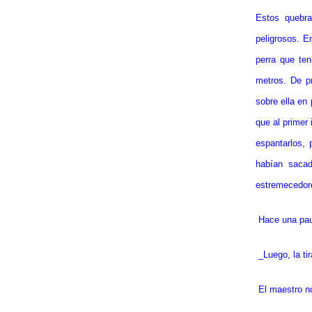
Estos quebr
peligrosos. E
perra que ten
metros. De pr
sobre ella en
que al primer 
espantarlos, 
habían sacad
estremecedor
Hace una pau
_Luego, la ti
El maestro n