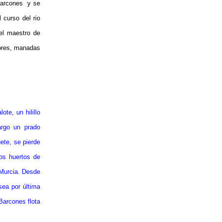
 Barcones y se
 curso del rio
 el maestro de
dores, manadas
te, un hilillo
argo un prado
uete, se pierde
nos huertos de
 Murcia. Desde
sea por última
 Barcones flota