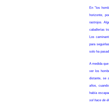
En "los hombr
horizonte, p
rastrojos. Al
caballerías t
Los caminante
para seguirla
solo ha pasad
A medida que 
ver los hombr
distante, se 
años, cuando
había escapa
sol hace de él