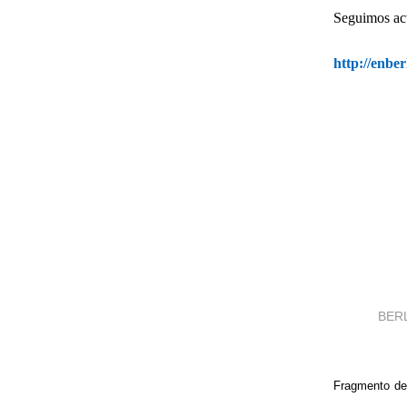
Seguimos act
http://enbe
BER
Fragmento del