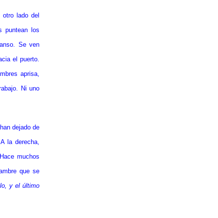
 otro lado del
s puntean los
scanso. Se ven
cia el puerto.
ombres aprisa,
rabajo. Ni uno
 han dejado de
 A la derecha,
a. Hace muchos
jambre que se
o, y el último