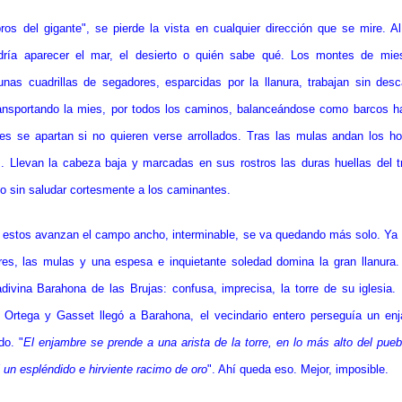
os del gigante", se pierde la vista en cualquier dirección que se mire. Al
odría aparecer el mar, el desierto o quién sabe qué. Los montes de mie
gunas cuadrillas de segadores, esparcidas por la llanura, trabajan sin de
ransportando la mies, por todos los caminos, balanceándose como barcos ha
s se apartan si no quieren verse arrollados. Tras las mulas andan los h
s. Llevan la cabeza baja y marcadas en sus rostros las duras huellas del t
o sin saludar cortesmente a los caminantes.
estos avanzan el campo ancho, interminable, se va quedando más solo. Ya
es, las mulas y una espesa e inquietante soledad domina la gran llanura.
adivina Barahona de las Brujas: confusa, imprecisa, la torre de su iglesi
 Ortega y Gasset llegó a Barahona, el vecindario entero perseguía un en
do. "
El enjambre se prende a una arista de la torre, en lo más alto del puebl
 un espléndido e hirviente racimo de oro
". Ahí queda eso. Mejor, imposible.