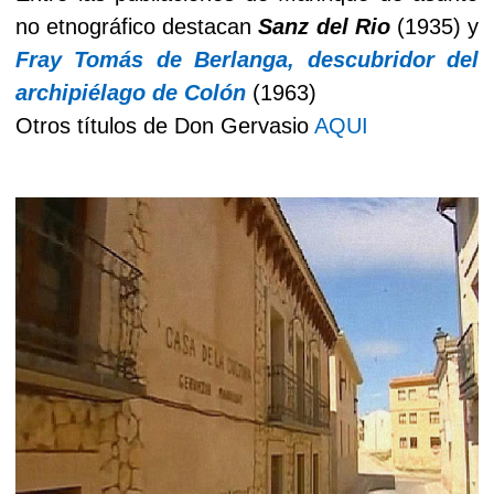
no etnográfico destacan
Sanz del Rio
(1935) y
Fray Tomás de Berlanga, descubridor del
archipiélago de Colón
(1963)
Otros títulos de Don Gervasio
AQUI