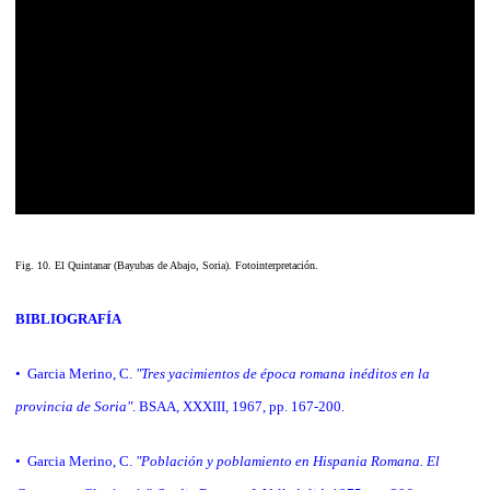
Fig. 10. El Quintanar (Bayubas de Abajo, Soria). Fotointerpretación.
BIBLIOGRAFÍA
• Garcia Merino, C.
"Tres yacimientos de época romana inéditos en la
provincia de Soria"
. BSAA, XXXIII, 1967, pp. 167-200.
• Garcia Merino, C.
"Población y poblamiento en Hispania Romana. El