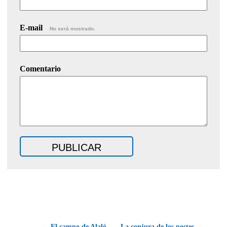
E-mail
No será mostrado.
Comentario
← El campo de Alaló
La conjura de los postes →