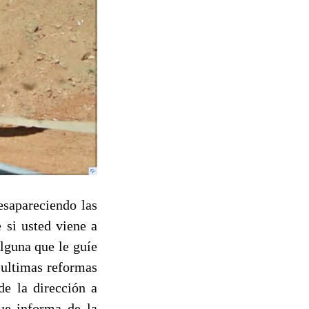
esapareciendo las
 si usted viene a
alguna que le guíe
 ultimas reformas
de la dirección a
ue informa de la