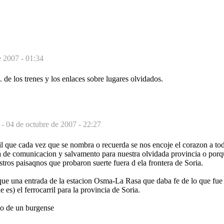
e 2007 - 01:34
. de los trenes y los enlaces sobre lugares olvidados.
e
-
04 de octubre de 2007 - 22:27
ril que cada vez que se nombra o recuerda se nos encoje el corazon a tod
 de comunicacion y salvamento para nuestra olvidada provincia o porque
tros paisaqnos que probaron suerte fuera d ela frontera de Soria.
e una entrada de la estacion Osma-La Rasa que daba fe de lo que fue el
es) el ferrocarril para la provincia de Soria.
io de un burgense