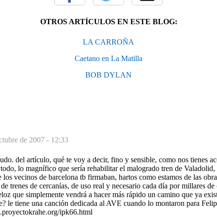
OTROS ARTÍCULOS EN ESTE BLOG:
LA CARROÑA
Caetano en La Matilla
BOB DYLAN
ctubre de 2007 - 12:33
cudo. del artículo, qué te voy a decir, fino y sensible, como nos tienes 
 todo, lo magnífico que sería rehabilitar el malogrado tren de Valadolid
e los vecinos de barcelona tb firmaban, hartos como estamos de las obra
 de trenes de cercanías, de uso real y necesario cada día por millares d
loz que simplemente vendrá a hacer más rápido un camino que ya existe
e? le tiene una canción dedicada al AVE cuando lo montaron para Felip
w.proyectokrahe.org/ipk66.html