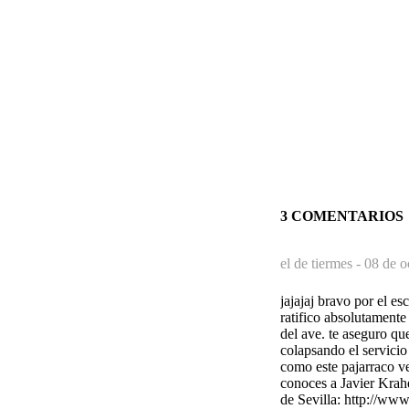
3 COMENTARIOS
el de tiermes -
08 de o
jajajaj bravo por el es
ratifico absolutamente
del ave. te aseguro qu
colapsando el servicio
como este pajarraco ve
conoces a Javier Krah
de Sevilla: http://ww