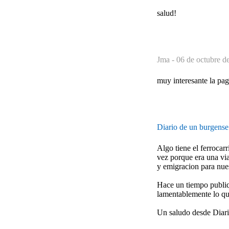
salud!
Jma -
06 de octubre d
muy interesante la pag
Diario de un burgens
Algo tiene el ferrocar
vez porque era una via
y emigracion para nues
Hace un tiempo publiqu
lamentablemente lo que 
Un saludo desde Diar