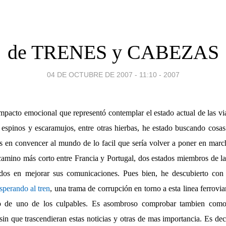
de TRENES y CABEZAS
04 DE OCTUBRE DE 2007 - 11:10
-
2007
pacto emocional que representó contemplar el estado actual de las via
 espinos y escaramujos, entre otras hierbas, he estado buscando cosa
en convencer al mundo de lo facil que sería volver a poner en march
camino más corto entre Francia y Portugal, dos estados miembros de l
dos en mejorar sus comunicaciones. Pues bien, he descubierto co
perando al tren
, una trama de corrupción en torno a esta linea ferrovia
io de uno de los culpables. Es asombroso comprobar tambien como
 sin que trascendieran estas noticias y otras de mas importancia. Es d